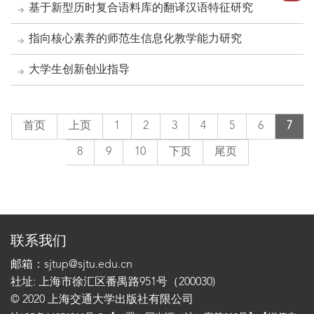
基于新型历时复合语料库的翻译汉语特征研究
指向核心素养的师范生信息化教学能力研究
大学生创新创业指导
首页
上页
1
2
3
4
5
6
7
8
9
10
下页
尾页
联系我们
邮箱：sjtup@sjtu.edu.cn
社址: 上海市徐汇区番禺路951号（200030)
© 2020 上海交通大学出版社有限公司