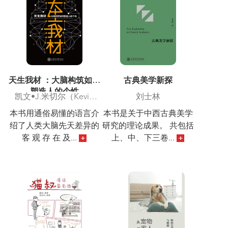
天生我材 ：大脑构筑如何
古典美学新探
塑造人的个性
凯文•J.米切尔（Kevin
刘士林
J.M
本书用通俗易懂的语言介
本书是关于中西古典美学
绍了人类大脑先天差异的
研究的理论成果。 共包括
客 观 存 在 及...
上、中、下三卷...