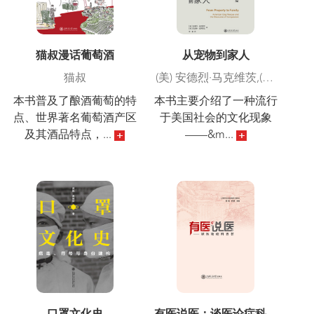
猫叔漫话葡萄酒
从宠物到家人
猫叔
(美) 安德烈·马克维茨,(美)
凯瑟琳·克罗斯比
本书普及了酿酒葡萄的特
本书主要介绍了一种流行
点、世界著名葡萄酒产区
于美国社会的文化现象
及其酒品特点，...
——&m...