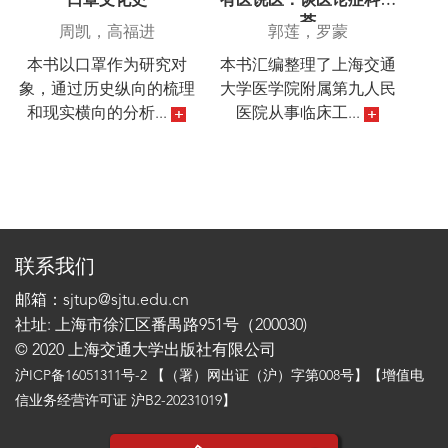
口罩文化史
有医说医：谈医论症科普
荟
周凯，高福进
郭莲，罗蒙
本书以口罩作为研究对
本书汇编整理了上海交通
象，通过历史纵向的梳理
大学医学院附属第九人民
和现实横向的分析...
医院从事临床工...
联系我们
邮箱：sjtup@sjtu.edu.cn
社址: 上海市徐汇区番禺路951号（200030)
© 2020 上海交通大学出版社有限公司
沪ICP备16051311号-2
【（署）网出证（沪）字第008号】【增值电
信业务经营许可证 沪B2-20231019】