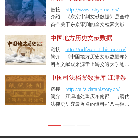
链接：
http://www.tokyotrial.cn/
介绍：《东京审判文献数据》是全球
首个关于东京审判的全文检索文献资
源数据库。旨在采集散落在海内外与
中国地方历史文献数据
东京审判相关的文献资料，图书、学
术信息、包括远东国际军事法庭庭审
链接：
http://ndfwx.datahistory.cn/
记录、远东国际军事法庭的证据文
简介：《中国地方历史文献数据库》
献、国际检察局询问记录、珍贵的历
所有文献或来源于上海交通大学地方
史照片以及相关音视频资源等资料，
文献中心专家的田野调查，如安徽、
中国司法档案数据库·江津卷
并将这些“原始资料”经数字化方式完
浙江、江西；或来源于市场收购，从
整地保存并“再现“。通过平行语料研
各地的文物市场中抢救搜集村落，家
链接：
http://sifa.datahistory.cn/
究技术、进行分类梳理、标引、实现
户中流出的文献，如安徽、江西、福
简介：江津地处重庆东南部，与清代
同主题下英中日的并行对照、文字、
建、江苏、以及湖南、广州、云南、
法律史研究最著名的资料群八县档案
图片、音视频相互印证，为东京审判
辽宁、山西、湖北、河北等地；或走
所处之八县相邻。江津档案自1911-
及相关问题学术研究和爱国主义教育
入村入户获得授权复制。文献总量约
1949年均有保存，为近代中国法律史
提供完善、可靠的文献基础；同时聚
35万件，150万件。
研究提供了时间与空间的连续性。江
集全球的东京审判研究成果、并于纸
津档案同时有助于深入理解近代西南