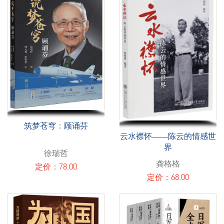
筑梦苍穹：顾诵芬
云水襟怀——陈云的情感世
界
徐瑞哲
龚格格
定价：78.00
定价：68.00