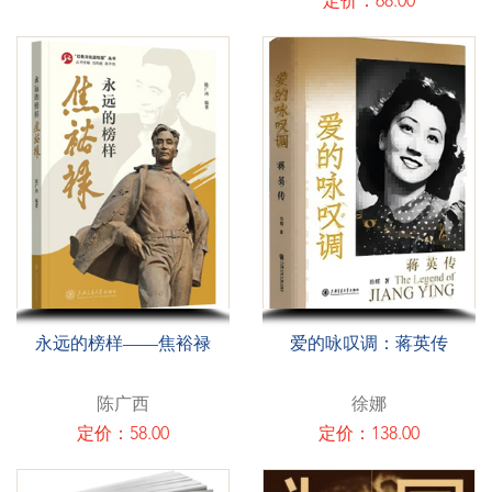
定价：68.00
永远的榜样——焦裕禄
爱的咏叹调：蒋英传
陈广西
徐娜
定价：58.00
定价：138.00