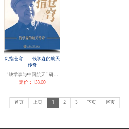
剑指苍穹——钱学森的航天
传奇
“钱学森与中国航天” 研究
组
定价：138.00
首页
上页
1
2
3
下页
尾页