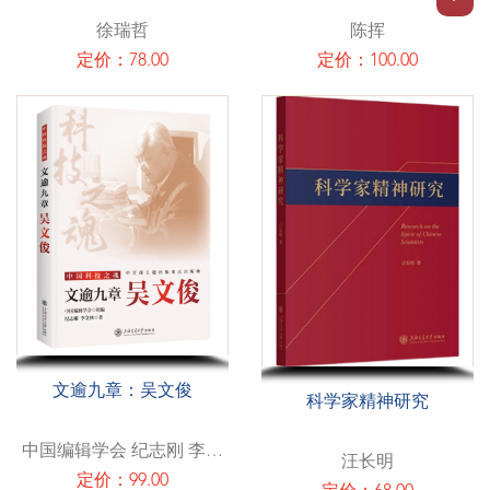
徐瑞哲
陈挥
定价：78.00
定价：100.00
文逾九章：吴文俊
科学家精神研究
中国编辑学会 纪志刚 李文
汪长明
林
定价：99.00