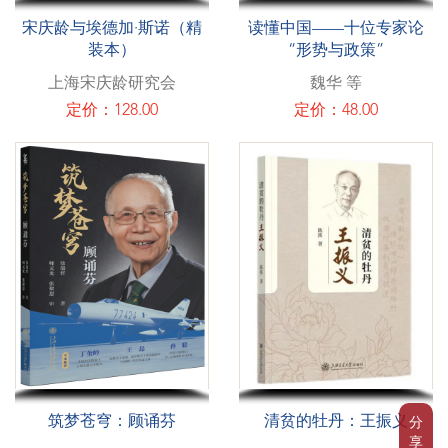
宋庆龄与埃德加·斯诺（精
读懂中国——十位专家论
装本）
“形势与政策”
上海宋庆龄研究会
魏华 等
定价：128.00
定价：48.00
筑梦苍穹：顾诵芬
清贫的牡丹：王振义
分
享