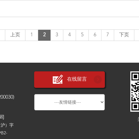
上页
1
2
3
4
5
6
7
下页
在线留言
030)
公司
（沪）字
B2-