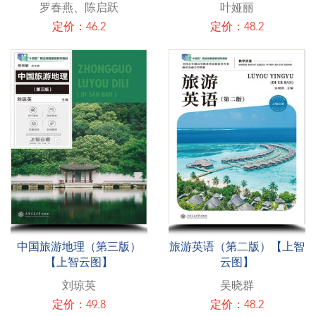
罗春燕、陈启跃
叶娅丽
定价：46.2
定价：48.2
中国旅游地理（第三版）
旅游英语（第二版）【上智
【上智云图】
云图】
刘琼英
吴晓群
定价：49.8
定价：48.2