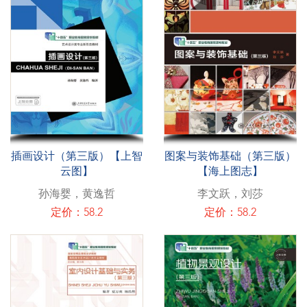
插画设计（第三版）【上智
图案与装饰基础（第三版）
云图】
【海上图志】
孙海婴，黄逸哲
李文跃，刘莎
定价：58.2
定价：58.2