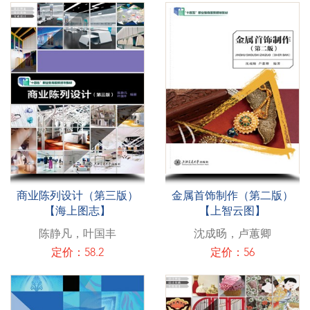
商业陈列设计（第三版）
金属首饰制作（第二版）
【海上图志】
【上智云图】
陈静凡，叶国丰
沈成旸，卢蕙卿
定价：58.2
定价：56