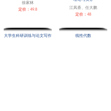
徐家林
江凤香、任大鹏
定价：49.8
定价：48
大学生科研训练与论文写作
线性代数
相艳
谢小良、刘春生、万前红
定价：39.8
定价：39.9
首页
上页
1
2
3
4
5
6
7
8
9
10
...
下页
尾页