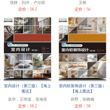
张静，刘洋，卢尔煜
王棋
定价：58.2
定价：56
室内设计（第三版）【海上
室内软装饰设计（第三版）
图志】
【海上图志】
袁华，王明道，张海燕
薛野，张晓梅
定价：58.2
定价：58