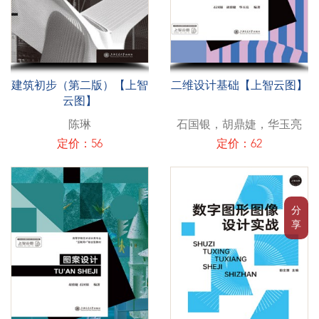
建筑初步（第二版）【上智
二维设计基础【上智云图】
云图】
陈琳
石国银，胡鼎婕，华玉亮
定价：56
定价：62
分
享