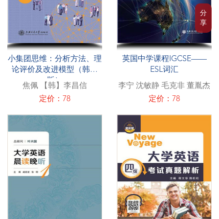
分
享
小集团思维：分析方法、理
英国中学课程IGCSE——
论评价及改进模型（韩文
ESL词汇
版）
焦佩 【韩】李昌信
李宁 沈敏静 毛克非 董胤杰
定价：78
定价：78