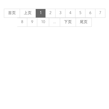
首页
上页
1
2
3
4
5
6
7
8
9
10
...
下页
尾页
联系我们
邮箱：sjtup@sjtu.edu.cn
社址: 上海市徐汇区番禺路951号（200030)
© 2020 上海交通大学出版社有限公司
沪ICP备16051311号-2
【（署）网出证（沪）字第008号】【增值电
信业务经营许可证 沪B2-20231019】
在线留言