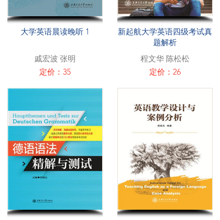
大学英语晨读晚听 1
新起航大学英语四级考试真
题解析
戚宏波 张明
程文华 陈松松
定价：35
定价：26