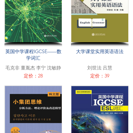
英国中学课程IGCSE——数
大学课堂实用英语语法
学词汇
毛克非 董胤杰 李宁 沈敏静
刘世法 吕慧
定价：28
定价：39