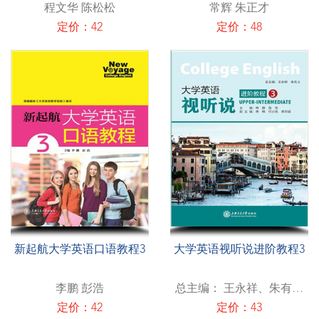
程文华 陈松松
常辉 朱正才
定价：42
定价：48
新起航大学英语口语教程3
大学英语视听说进阶教程3
李鹏 彭浩
总主编： 王永祥、朱有义
分册主编：韩静、殷铭
定价：42
定价：43