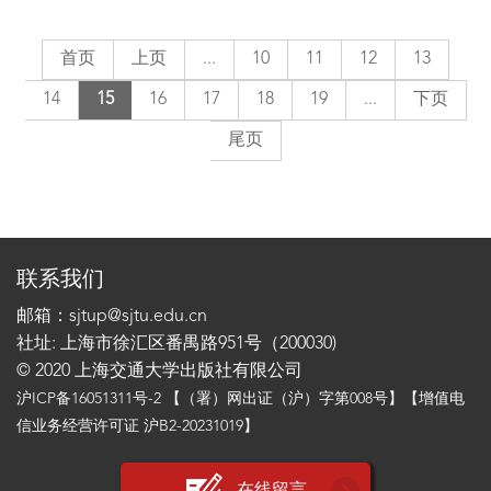
首页
上页
...
10
11
12
13
14
15
16
17
18
19
...
下页
尾页
联系我们
邮箱：sjtup@sjtu.edu.cn
社址: 上海市徐汇区番禺路951号（200030)
© 2020 上海交通大学出版社有限公司
沪ICP备16051311号-2
【（署）网出证（沪）字第008号】【增值电
信业务经营许可证 沪B2-20231019】
在线留言