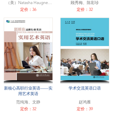
（美）Natasha Haugnes;
顾秀梅、陈彩珍
（美）Beth Maher
定价：36
定价：32
新核心高职行业英语——实
学术交流英语口语
用艺术英语
范纯海、文静
赵鸿雁
定价：32
定价：39