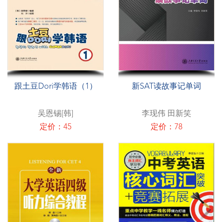
跟土豆Dori学韩语（1）
新SAT读故事记单词
吴恩锡[韩]
李现伟 田新笑
定价：45
定价：78