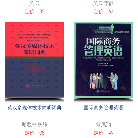
吴 云
吴云 李静
定价：35
定价：63
英汉多媒体技术简明词典
国际商务管理英语
顾君忠 杨静
翁凤翔
定价：98
定价：49