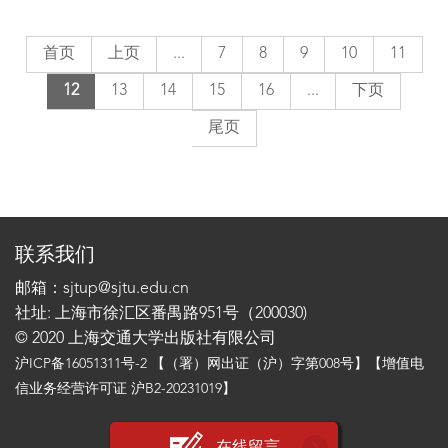
首页
上页
...
7
8
9
10
11
12
13
14
15
16
...
下页
尾页
联系我们
邮箱：sjtup@sjtu.edu.cn
社址: 上海市徐汇区番禺路951号（200030)
© 2020 上海交通大学出版社有限公司
沪ICP备16051311号-2
【（署）网出证（沪）字第008号】【增值电
信业务经营许可证 沪B2-20231019】
在线留言