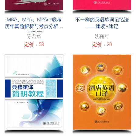
MBA、MPA、MPAcc联考
不一样的英语单词记忆法
历年真题解析与考点分析系
——速读+速记
列(20年)
陈君华
沈鹤年
定价：58
定价：28