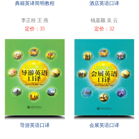
典籍英译简明教程
酒店英语口译
李正栓 王 燕
钱嘉颖 吴 云
定价：35
定价：32
导游英语口译
会展英语口译