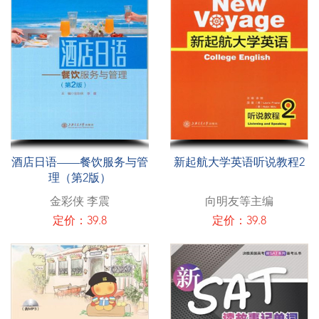
酒店日语——餐饮服务与管
新起航大学英语听说教程2
理（第2版）
金彩侠 李震
向明友等主编
定价：39.8
定价：39.8