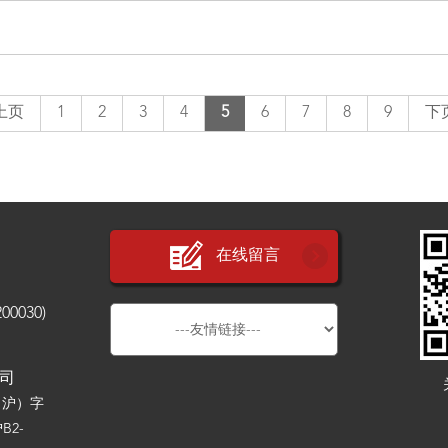
上页
1
2
3
4
5
6
7
8
9
下
在线留言
030)
公司
（沪）字
B2-