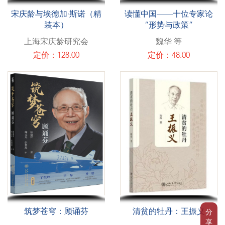
宋庆龄与埃德加·斯诺（精
读懂中国——十位专家论
装本）
“形势与政策”
上海宋庆龄研究会
魏华 等
定价：128.00
定价：48.00
筑梦苍穹：顾诵芬
清贫的牡丹：王振义
分
享