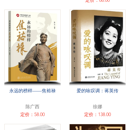
定价：68.00
永远的榜样——焦裕禄
爱的咏叹调：蒋英传
陈广西
徐娜
定价：58.00
定价：138.00