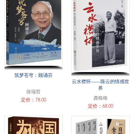
筑梦苍穹：顾诵芬
云水襟怀——陈云的情感世
界
徐瑞哲
龚格格
定价：78.00
定价：68.00