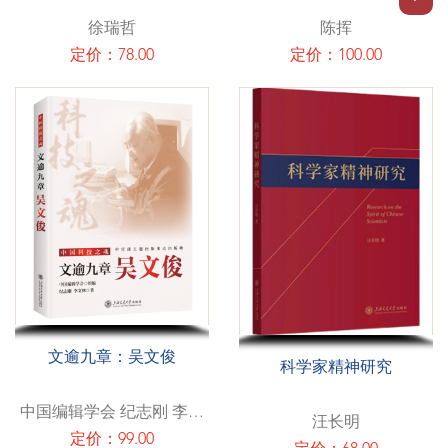
徐瑞哲
陈挥
定价：78.00
定价：100.00
文逾九章：吴文俊
科学家精神研究
中国编辑学会 纪志刚 李文
汪长明
林
定价：99.00