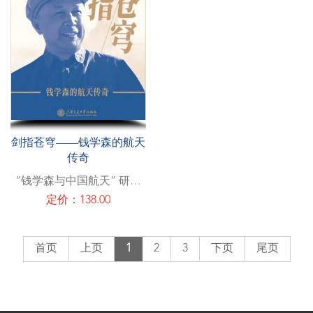
剑指苍穹——钱学森的航天
传奇
“钱学森与中国航天” 研究
组
定价：138.00
首页
上页
1
2
3
下页
尾页