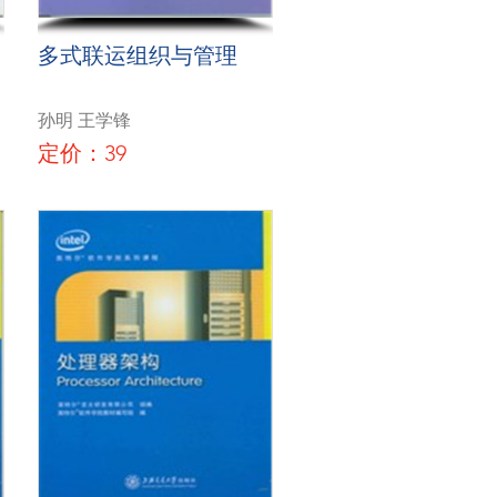
多式联运组织与管理
孙明 王学锋
定价：39