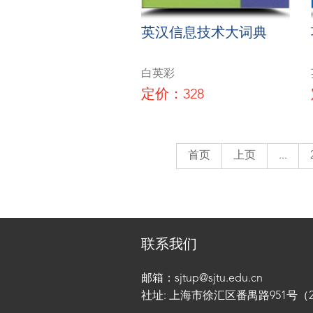
英汉信息技术大词典
白英彩
定价：328
首页
上页
...
联系我们
邮箱：sjtup@sjtu.edu.cn
社址: 上海市徐汇区番禺路951号（200