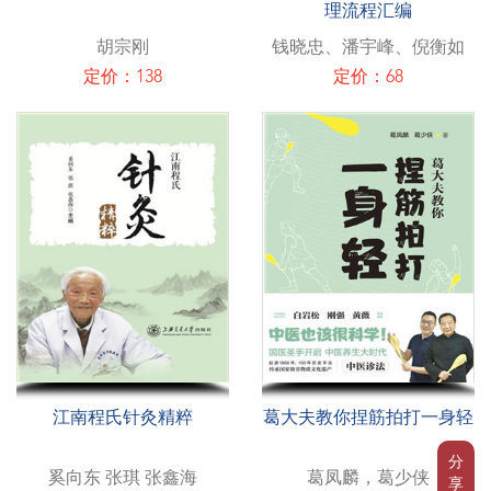
理流程汇编
胡宗刚
钱晓忠、潘宇峰、倪衡如
定价：138
定价：68
江南程氏针灸精粹
葛大夫教你捏筋拍打一身轻
分
奚向东 张琪 张鑫海
葛凤麟，葛少侠
享