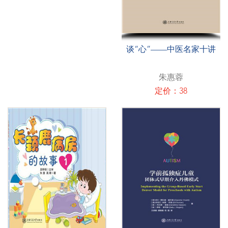
谈“心”——中医名家十讲
朱惠蓉
定价：38