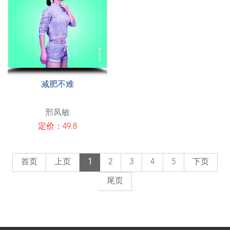
减肥不难
邢凤敏
定价：49.8
首页
上页
1
2
3
4
5
下页
尾页