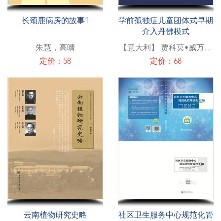
长颈鹿病房的故事1
学前孤独症儿童团体式早期
介入丹佛模式
朱慧，高晴
【意大利】 贾科莫•威万提
(Giacomo Vivanti)
定价：58
定价：68
云南植物研究史略
社区卫生服务中心规范化管