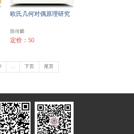
欧氏几何对偶原理研究
陈传麟
定价：50
9
...
下页
尾页