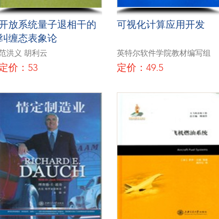
开放系统量子退相干的
可视化计算应用开发
纠缠态表象论
范洪义 胡利云
英特尔软件学院教材编写组
定价：53
定价：49.5