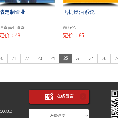
情定制造业
飞机燃油系统
理查德·E·道奇
颜万亿
定价：48
定价：85
20
21
22
23
24
25
26
27
28
2
在线留言
030)