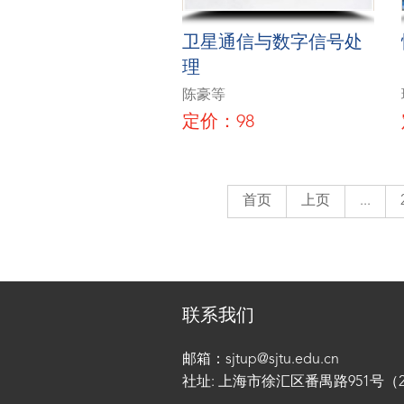
卫星通信与数字信号处
理
陈豪等
定价：98
首页
上页
...
联系我们
邮箱：sjtup@sjtu.edu.cn
社址: 上海市徐汇区番禺路951号（200