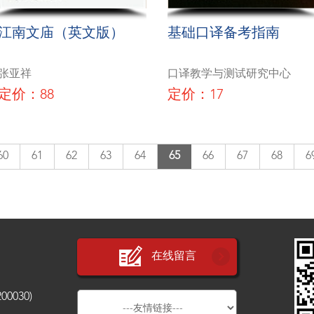
江南文庙（英文版）
基础口译备考指南
张亚祥
口译教学与测试研究中心
定价：88
定价：17
60
61
62
63
64
65
66
67
68
6
在线留言
030)