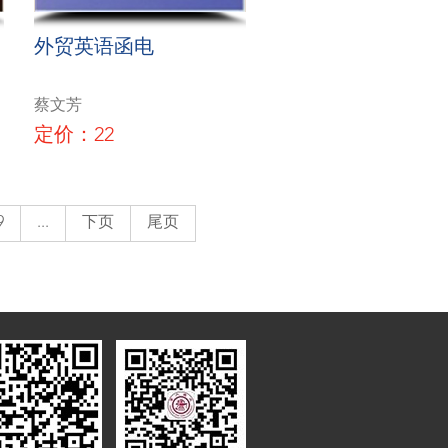
外贸英语函电
蔡文芳
定价：22
9
...
下页
尾页