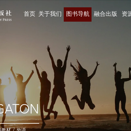
首页
关于我们
图书导航
融合出版
资
GATON
辅教材
/
外语