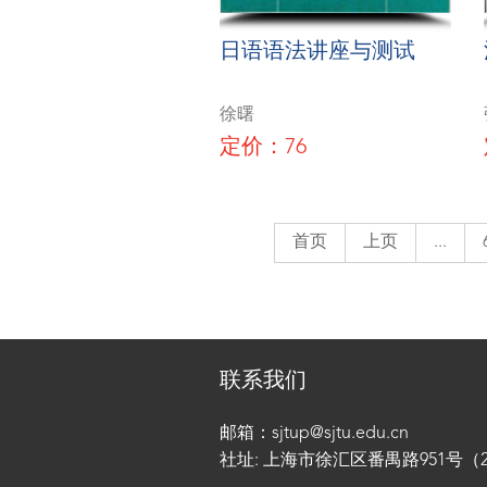
日语语法讲座与测试
徐曙
定价：76
首页
上页
...
联系我们
邮箱：sjtup@sjtu.edu.cn
社址: 上海市徐汇区番禺路951号（200