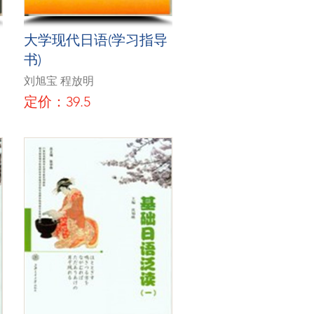
大学现代日语(学习指导
书)
刘旭宝 程放明
定价：39.5