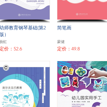
幼师教育钢琴基础(第2
简笔画
版）
杨虹
蒙健
定价：52.6
定价：49.8