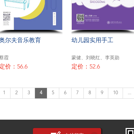
奥尔夫音乐教育
幼儿园实用手工
蔡霞
蒙健、刘晓红、李英勋
定价：56.6
定价：52.6
1
2
3
4
5
6
7
8
9
10
...