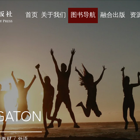
首页
关于我们
图书导航
融合出版
资
GATON
辅教材
/
外语