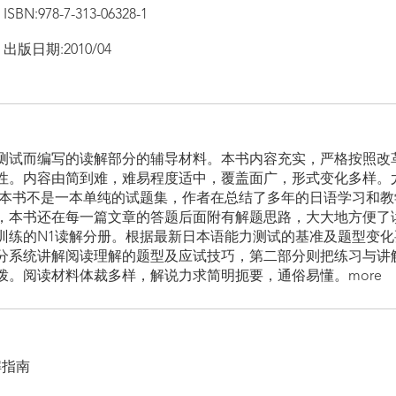
ISBN:978-7-313-06328-1
出版日期:2010/04
测试而编写的读解部分的辅导材料。本书内容充实，严格按照改
性。内容由简到难，难易程度适中，覆盖面广，形式变化多样。
 本书不是一本单纯的试题集，作者在总结了多年的日语学习和
，本书还在每一篇文章的答题后面附有解题思路，大大地方便了读
训练的N1读解分册。根据最新日本语能力测试的基准及题型变化
分系统讲解阅读理解的题型及应试技巧，第二部分则把练习与讲
拨。阅读材料体裁多样，解说力求简明扼要，通俗易懂。more
解指南