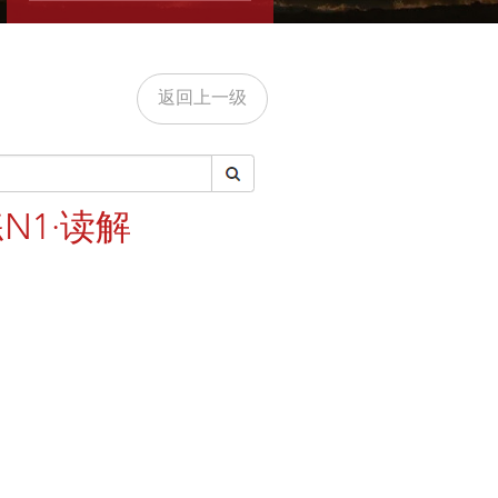
返回上一级
1·读解