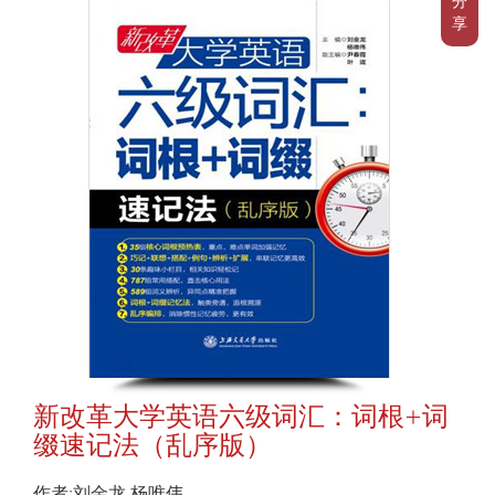
分
享
新改革大学英语六级词汇：词根+词
缀速记法（乱序版）