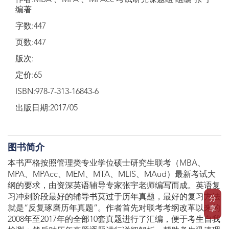
作者:MBA 、MPA 、MPAcc 考试研究课题组 组编 张 宇
编著
字数:447
页数:447
版次:
定价:65
ISBN:978-7-313-16843-6
出版日期:2017/05
图书简介
本书严格按照管理类专业学位硕士研究生联考（MBA、
MPA、MPAcc、MEM、MTA、MLIS、MAud）最新考试大
纲的要求，由资深英语辅导专家张宇老师编写而成。英语复
习冲刺阶段最好的辅导书莫过于历年真题，最好的复习方法
分
就是“反复琢磨历年真题”。作者首先对联考考纲改革以来的
享
2008年至2017年的全部10套真题进行了汇编，便于考生自我