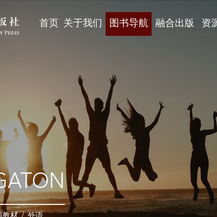
首页
关于我们
图书导航
融合出版
资
GATON
辅教材
/
外语