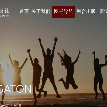
首页
关于我们
图书导航
融合出版
资
GATON
辅教材
/
外语