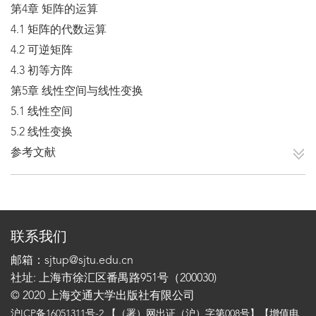
第4章 矩阵的运算
4.1 矩阵的代数运算
4.2 可逆矩阵
4.3 初等方阵
第5章 线性空间与线性变换
5.1 线性空间
5.2 线性变换
参考文献
联系我们
邮箱：sjtup@sjtu.edu.cn
社址: 上海市徐汇区番禺路951号（200030)
© 2020 上海交通大学出版社有限公司
沪ICP备16051311号-2
【（署）网出证（沪）字第008号】【增值电