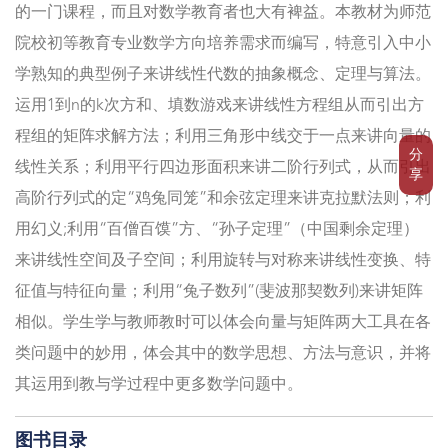
的一门课程，而且对数学教育者也大有裨益。本教材为师范
院校初等教育专业数学方向培养需求而编写，特意引入中小
学熟知的典型例子来讲线性代数的抽象概念、定理与算法。
运用1到n的k次方和、填数游戏来讲线性方程组从而引出方
程组的矩阵求解方法；利用三角形中线交于一点来讲向量的
分
线性关系；利用平行四边形面积来讲二阶行列式，从而引出
享
高阶行列式的定“鸡兔同笼”和余弦定理来讲克拉默法则；利
用幻义;利用“百僧百馍”方、“孙子定理”（中国剩余定理）
来讲线性空间及子空间；利用旋转与对称来讲线性变换、特
征值与特征向量；利用“兔子数列”(斐波那契数列)来讲矩阵
相似。学生学与教师教时可以体会向量与矩阵两大工具在各
类问题中的妙用，体会其中的数学思想、方法与意识，并将
其运用到教与学过程中更多数学问题中。
图书目录