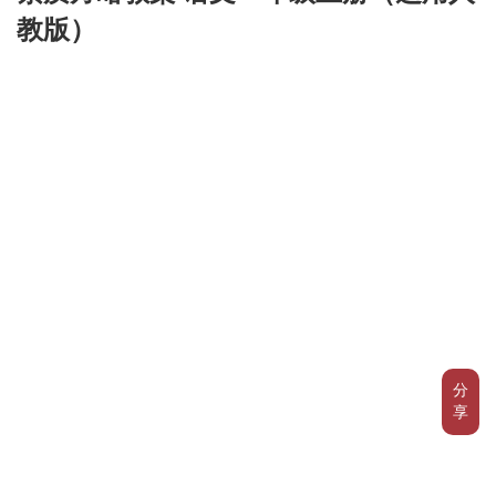
教版）
分
享