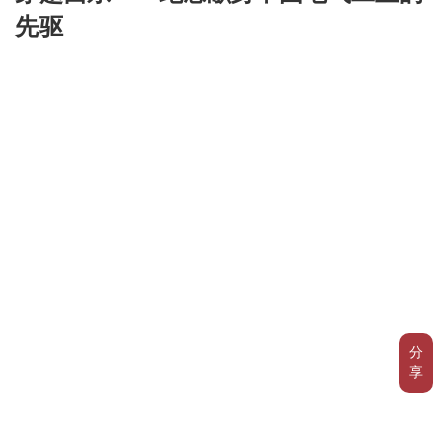
先驱
分
享