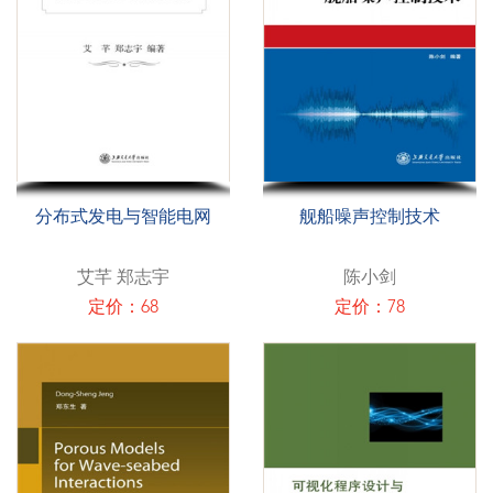
分布式发电与智能电网
舰船噪声控制技术
艾芊 郑志宇
陈小剑
定价：68
定价：78