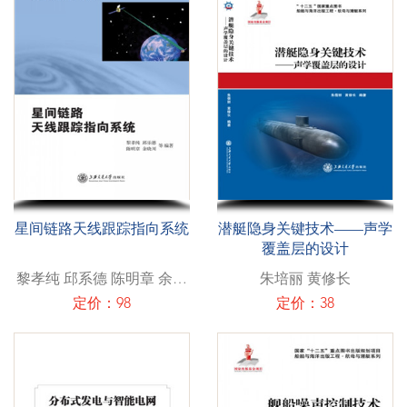
星间链路天线跟踪指向系统
潜艇隐身关键技术——声学
覆盖层的设计
黎孝纯 邱系德 陈明章 余晓
朱培丽 黄修长
川
定价：98
定价：38