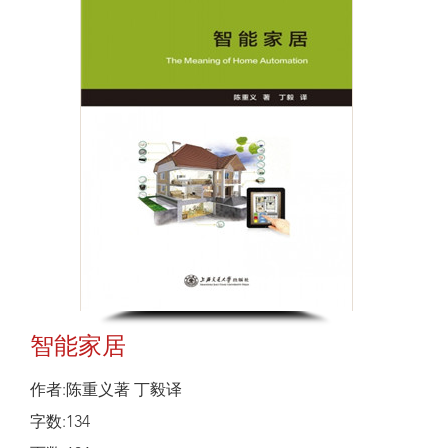
智能家居
作者:陈重义著 丁毅译
字数:134