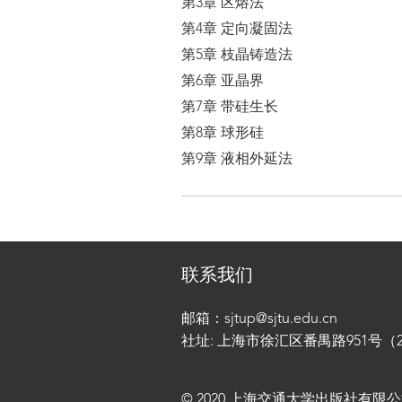
第3章 区熔法
第4章 定向凝固法
第5章 枝晶铸造法
第6章 亚晶界
第7章 带硅生长
第8章 球形硅
第9章 液相外延法
联系我们
邮箱：sjtup@sjtu.edu.cn
社址: 上海市徐汇区番禺路951号（200
© 2020 上海交通大学出版社有限