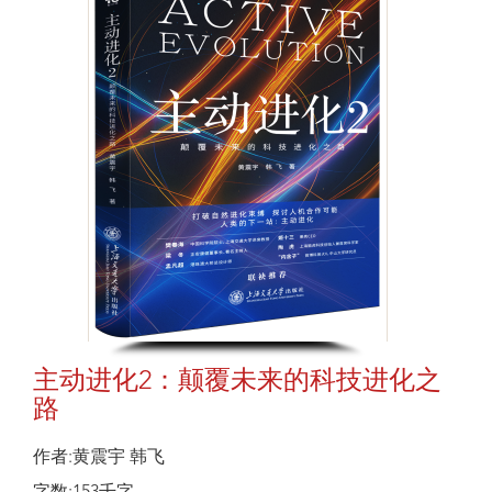
主动进化2：颠覆未来的科技进化之
路
作者:黄震宇 韩飞