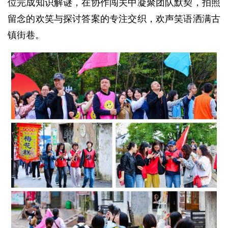
位完成知识解谜，在协作闯关中凝聚团队默契，拍照
留念的欢笑与探讨答案的专注交织，欢声笑语洒满古
镇街巷。