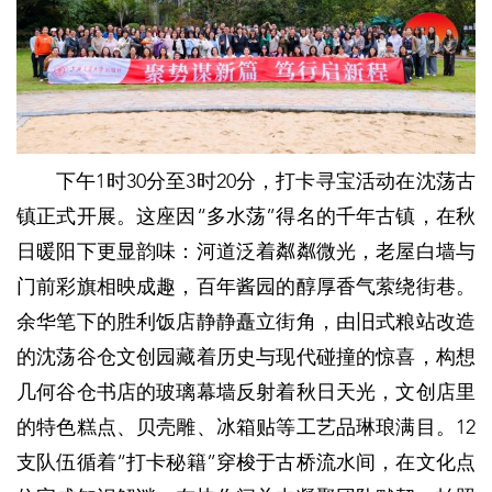
下午1时30分至3时20分，打卡寻宝活动在沈荡古
镇正式开展。这座因“多水荡”得名的千年古镇，在秋
日暖阳下更显韵味：河道泛着粼粼微光，老屋白墙与
门前彩旗相映成趣，百年酱园的醇厚香气萦绕街巷。
余华笔下的胜利饭店静静矗立街角，由旧式粮站改造
的沈荡谷仓文创园藏着历史与现代碰撞的惊喜，构想
几何谷仓书店的玻璃幕墙反射着秋日天光，文创店里
的特色糕点、贝壳雕、冰箱贴等工艺品琳琅满目。12
支队伍循着“打卡秘籍”穿梭于古桥流水间，在文化点