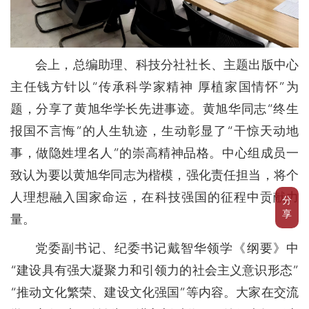
会上，总编助理、科技分社社长、主题出版中心
主任钱方针以“传承科学家精神 厚植家国情怀”为
题，分享了黄旭华学长先进事迹。黄旭华同志“终生
报国不言悔”的人生轨迹，生动彰显了“干惊天动地
事，做隐姓埋名人”的崇高精神品格。中心组成员一
致认为要以黄旭华同志为楷模，强化责任担当，将个
人理想融入国家命运，在科技强国的征程中贡献力
分
享
量。
党委副书记、纪委书记戴智华领学《纲要》中
“建设具有强大凝聚力和引领力的社会主义意识形态”
“推动文化繁荣、建设文化强国”等内容。大家在交流