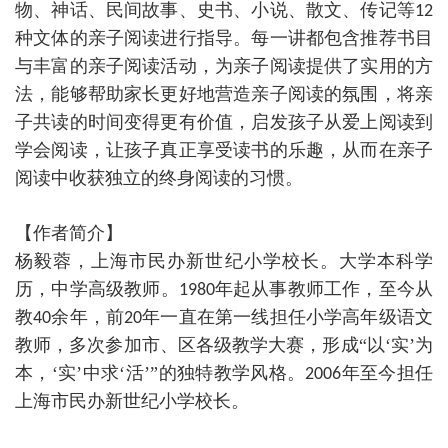
物、神话、民间故事、史书、小说、散文、传记等
12
种文体的亲子阅读进行指导。每一讲都包含推荐书目
与丰富的亲子阅读活动，为亲子阅读提供了实用的方
法，能够帮助家长更好地营造亲子阅读的氛围，将亲
子共读的时间变得更有价值，启发孩子从爱上阅读到
学会阅读，让孩子真正享受读书的乐趣，从而在亲子
阅读中收获独立的终身阅读的习惯。
【作者简介】
杨毅蓉，上海市民办新世纪小学校长。大学本科学
历，中学高级教师。
年起从事教师工作，至今从
1980
教
余年，前
年一直在第一线担任小学高年级语文
40
20
教师，多次参加市、区各级教学大赛，形成
“
以
‘
实
’
为
本，
‘
实
’
中求
‘
活
’”
的独特教学风格。
年至今担任
2006
上海市民办新世纪小学校长。