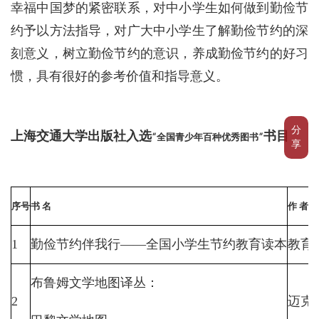
幸福中国梦的紧密联系，对中小学生如何做到勤俭节
约予以方法指导，对广大中小学生了解勤俭节约的深
刻意义，树立勤俭节约的意识，养成勤俭节约的好习
惯，具有很好的参考价值和指导意义。
分
上海交通大学出版社入选
书目
“全国青少年百种优秀图书”
享
序号
书
名
作
者
1
勤俭节约伴我行——全国小学生节约教育读本
教育
布鲁姆文学地图译丛：
2
迈克