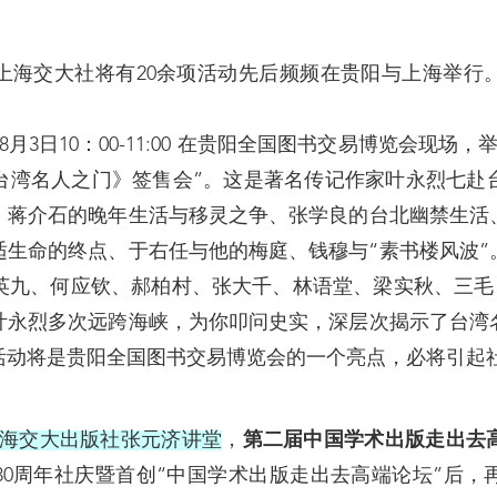
交大社将有20余项活动先后频频在贵阳与上海举行。
月3日10：00-11:00 在贵阳全国图书交易博览会现场
台湾名人之门》签售会”。这是著名传记作家叶永烈七赴
：蒋介石的晚年生活与移灵之争、张学良的台北幽禁生活
适生命的终点、于右任与他的梅庭、钱穆与“素书楼风波”
英九、何应钦、郝柏村、张大千、林语堂、梁实秋、三毛，甚至
叶永烈多次远跨海峡，为你叩问史实，深层次揭示了台湾
活动将是贵阳全国图书交易博览会的一个亮点，必将引起
00在上海交大出版社张元济讲堂
，
第二届中国学术出版走出去
30周年社庆暨首创“中国学术出版走出去高端论坛”后，