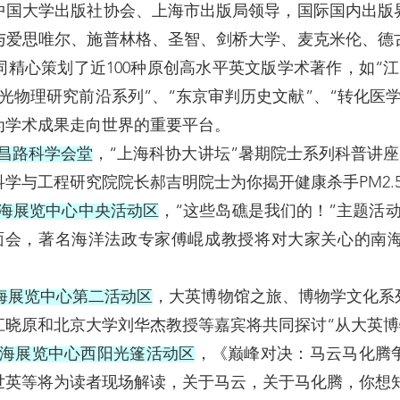
中国大学出版社协会、上海市出版局领导，国际国内出版
与爱思唯尔、施普林格、圣智、剑桥大学、麦克米伦、德
精心策划了近100种原创高水平英文版学术著作，如“
“光物理研究前沿系列”、“东京审判历史文献”、“转化医
为学术成果走向世界的重要平台。
0在南昌路科学会堂
，“上海科协大讲坛”暑期院士系列科普讲座：
学与工程研究院院长郝吉明院士为你揭开健康杀手PM2.
45在上海展览中心中央活动区
，“这些岛礁是我们的！”主题活
面会，著名海洋法政专家傅崐成教授将对大家关心的南
00在上海展览中心第二活动区
，大英博物馆之旅、博物学文化系
江晓原和北京大学刘华杰教授等嘉宾将共同探讨“从大英博
:15在上海展览中心西阳光篷活动区
，《巅峰对决：马云马化腾
世英等将为读者现场解读，关于马云，关于马化腾，你想