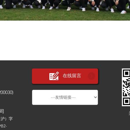
在线留言
030)
公司
（沪）字
B2-