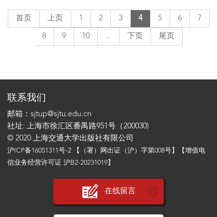
首页
上页
1
2
3
4
5
6
7
8
9
10
...
下页
尾页
联系我们
邮箱：sjtup@sjtu.edu.cn
社址: 上海市徐汇区番禺路951号（200030)
© 2020 上海交通大学出版社有限公司
沪ICP备16051311号-2
【（署）网出证（沪）字第008号】【增值电
信业务经营许可证 沪B2-20231019】
在线留言