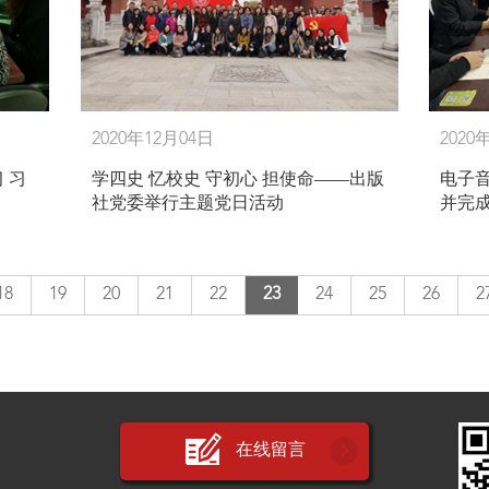
2020年12月04日
2020
 习
学四史 忆校史 守初心 担使命——出版
电子
社党委举行主题党日活动
并完
18
19
20
21
22
23
24
25
26
2
在线留言