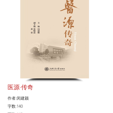
医源·传奇
作者:闵建颍
字数:140