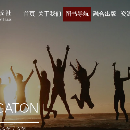
首页
关于我们
图书导航
融合出版
资
GATON
学医药
/
医药