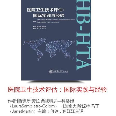
医院卫生技术评估：国际实践与经验
作者:[西班牙]劳拉·桑彼特罗—科洛姆
（LauraSampietro-Colom），[加拿大]珍妮特·马丁
（JanetMartin）主编；何达，何江江主译