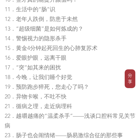
10．整牙真的能提升颜值吗？
11．生活中的“肠”识
12．老年人跌倒，防患于未然
13．“超级细菌”是如何炼成的？
14．警惕视力的隐形杀手
15．黄金4分钟起死回生的心肺复苏术
16．爱眼护眼，远离干眼
17．“突”如其来的困扰
分
18．今晚，让我们睡个好觉
享
19．预防跑步猝死，您走心了吗？
20．异物卡喉，不吐不快
21．循病之理，走近病理科
22．越嚼越痛的“温柔杀手”——浅谈口腔科常见关节
病
23．肠子也会闹情绪——肠易激综合征的那些事