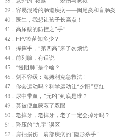
38．意外的“救赎”——烧伤与急救
39．容易混淆的肠道疾病——阑尾炎和盲肠炎
40．医生，我想让孩子长高点！
41．高尿酸的防控之“手”
42．HPV疫苗知多少？
43．挥挥手，“第四高”来了勿烦忧
44．前列腺，有话说
45．“慢阻肺”是个啥？
46．刻不容缓：海姆利克急救法！
47．你会运动吗？科学运动让“夕阳”更红
48．尿中带血，“元凶”到底是谁？
49．莫被便血蒙蔽了双眼
50．老掉牙，老掉牙，老了一定会掉牙吗？
51．降压的“九字”误区
52．肩袖损伤一肩部疾病的“隐形杀手”