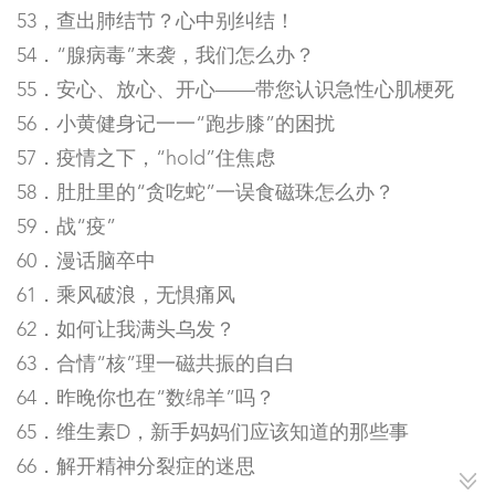
53，查出肺结节？心中别纠结！
54．“腺病毒”来袭，我们怎么办？
55．安心、放心、开心——带您认识急性心肌梗死
56．小黄健身记一一“跑步膝”的困扰
57．疫情之下，“hold”住焦虑
58．肚肚里的“贪吃蛇”一误食磁珠怎么办？
59．战“疫”
60．漫话脑卒中
61．乘风破浪，无惧痛风
62．如何让我满头乌发？
63．合情“核”理一磁共振的自白
64．昨晚你也在“数绵羊”吗？
65．维生素D，新手妈妈们应该知道的那些事
66．解开精神分裂症的迷思