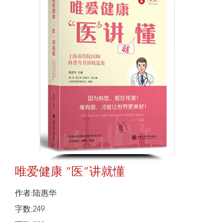
唯爱健康 “医”讲就懂
作者:陆惠华
字数:249