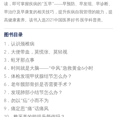
读，即可掌握疾病的“五早”——早预防、早发现、早诊断、
早治疗及早康复的相关技巧，提升疾病自我管理的能力，提
高健康素养。该书入选2021中国医界好书·医学科普类。
图书目录
1．认识颈椎病
2．大便带血，莫慌张、莫轻视
3．蛀牙那点事
4．时间就是大脑——“中风”急救黄金6小时
5．体检发现甲状腺结节怎么办？
6．老年髋部骨折是否需要手术？
7．发现肺部小结节怎么办？
8．勿以“疝”小而不为
9．痛定思“痛”话痛风