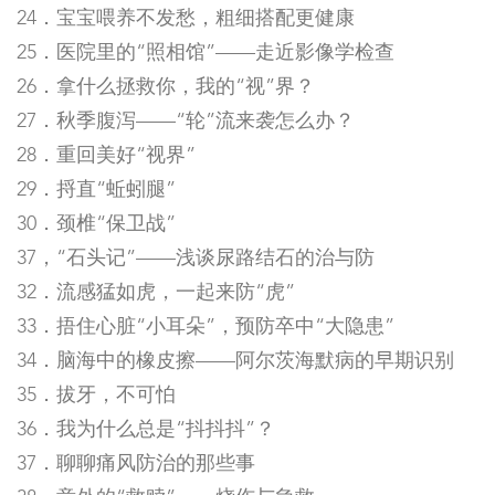
24．宝宝喂养不发愁，粗细搭配更健康
25．医院里的“照相馆”——走近影像学检查
26．拿什么拯救你，我的“视”界？
27．秋季腹泻——“轮”流来袭怎么办？
28．重回美好“视界”
29．捋直“蚯蚓腿”
30．颈椎“保卫战”
37，“石头记”——浅谈尿路结石的治与防
32．流感猛如虎，一起来防“虎”
33．捂住心脏“小耳朵”，预防卒中“大隐患”
34．脑海中的橡皮擦——阿尔茨海默病的早期识别
35．拔牙，不可怕
36．我为什么总是“抖抖抖”？
37．聊聊痛风防治的那些事