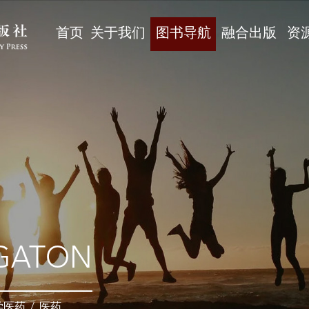
首页
关于我们
图书导航
融合出版
资
GATON
学医药
/
医药