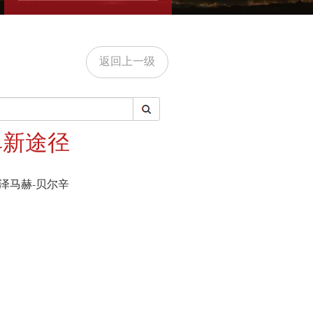
返回上一级
单新途径
伊特·泽马赫-贝尔辛