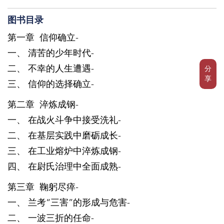
图书目录
第一章 信仰确立-
一、 清苦的少年时代-
二、 不幸的人生遭遇-
分
享
三、 信仰的选择确立-
第二章 淬炼成钢-
一、 在战火斗争中接受洗礼-
二、 在基层实践中磨砺成长-
三、 在工业熔炉中淬炼成钢-
四、 在尉氏治理中全面成熟-
第三章 鞠躬尽瘁-
一、 兰考“三害”的形成与危害-
二、 一波三折的任命-