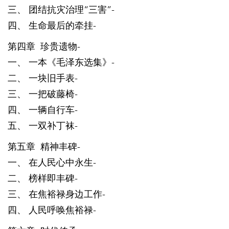
三、 团结抗灾治理“三害”-
四、 生命最后的牵挂-
第四章 珍贵遗物-
一、 一本《毛泽东选集》-
二、 一块旧手表-
三、 一把破藤椅-
四、 一辆自行车-
五、 一双补丁袜-
第五章 精神丰碑-
一、 在人民心中永生-
二、 榜样即丰碑-
三、 在焦裕禄身边工作-
四、 人民呼唤焦裕禄-