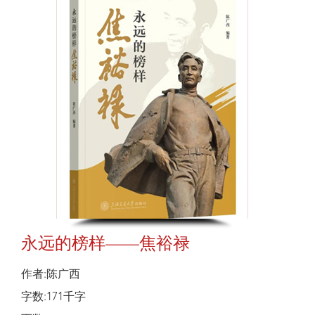
永远的榜样——焦裕禄
作者:陈广西
字数:171千字