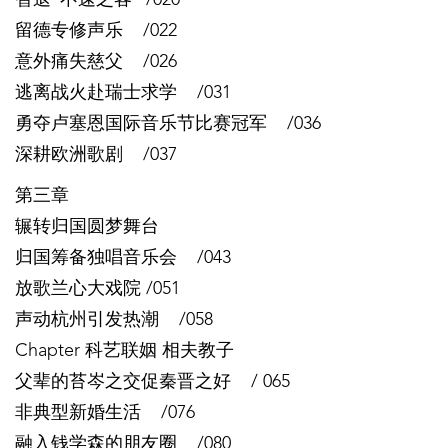
智退“不速之客” /020
留德专修声乐 /022
意外痛失慈父 /026
逃离战火赴瑞士求学 /031
勇夺卢塞恩国际音乐节比赛冠军 /036
深耕欧洲歌剧 /037
第三章
辗转归国圆梦舞台
归国筹备独唱音乐会 /043
放歌兰心大戏院 /051
声动杭州引发热潮 /058
Chapter 科艺联姻 相夫教子
父辈的苔岑之交促秦晋之好 / 065
非典型新婚生活 /076
融入钱学森的朋友圈 /080