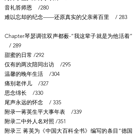
音礼答师恩 /280
难以忘却的纪念——还原真实的父亲蒋百里 / 283
Chapter琴瑟调弦双声都薮-“我这辈子就是为他活着”
/ 289
甜蜜的日常 /292
仅有的两次陪同出访 /295
温馨的晚年生活 /304
痛别老伴儿 /327
思念绵长 /330
尾声永远的怀念 / 335
附录一蒋英生平大事年表 /339
附录二中外人名对照 /351
附录三 蒋英为《中国大百科全书》编写的条目“德国