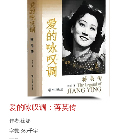
爱的咏叹调：蒋英传
作者:徐娜
字数:365千字