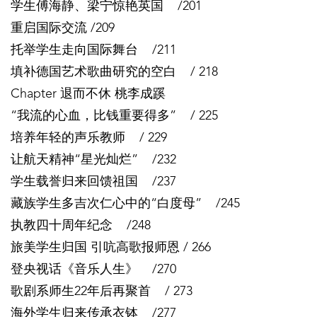
学生傅海静、梁宁惊艳英国 /201
重启国际交流 /209
托举学生走向国际舞台 /211
填补德国艺术歌曲研究的空白 / 218
Chapter 退而不休 桃李成蹊
“我流的心血，比钱重要得多” / 225
培养年轻的声乐教师 / 229
让航天精神“星光灿烂” /232
学生载誉归来回馈祖国 /237
藏族学生多吉次仁心中的“白度母” /245
执教四十周年纪念 /248
旅美学生归国 引吭高歌报师恩 / 266
登央视话《音乐人生》 /270
歌剧系师生22年后再聚首 / 273
海外学生归来传承衣钵 /277