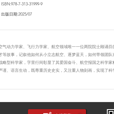
ISBN:978-7-313-31999-9
出版日期:2025/07
空气动力学家、飞行力学家、航空领域唯一一位两院院士顾诵芬
才等故事，记叙他如何从小立志航空、逐梦蓝天，如何带领团队造
战略型科学家，字里行间彰显了其爱国奋斗、航空报国之科学家
严谨、语言生动，既尊重历史史实，又注重人物刻画，实现了科
。