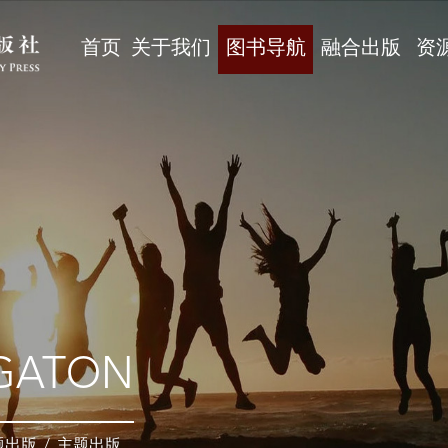
首页
关于我们
图书导航
融合出版
资
GATON
题出版
/
主题出版