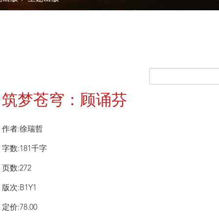
筑梦苍穹：顾诵芬
作者:徐瑞哲
字数:181千字
页数:272
版次:B1Y1
定价:78.00