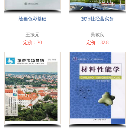
绘画色彩基础
旅行社经营实务
王振元
吴敏良
定价：70
定价：32.8