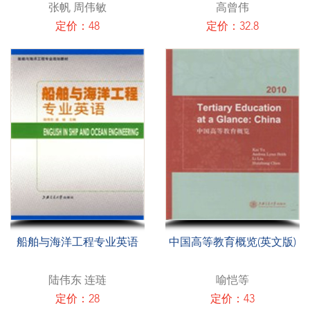
张帆 周伟敏
高曾伟
定价：48
定价：32.8
船舶与海洋工程专业英语
中国高等教育概览(英文版)
陆伟东 连琏
喻恺等
定价：28
定价：43