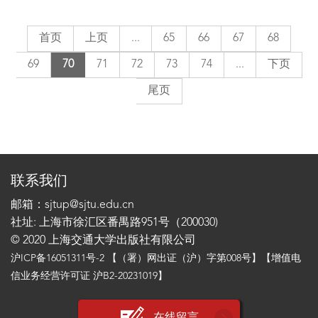
首页
上页
...
65
66
67
68
69
70
71
72
73
74
...
下页
尾页
联系我们
邮箱：sjtup@sjtu.edu.cn
社址: 上海市徐汇区番禺路951号（200030)
© 2020 上海交通大学出版社有限公司
沪ICP备16051311号-2
【（署）网出证（沪）字第008号】【增值电
信业务经营许可证 沪B2-20231019】
在线留言