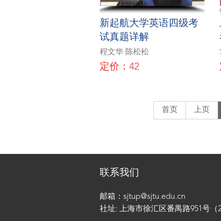
新起航大学英语四级考
试真题详解
程文华 陈松松
定价：42
首页
上页
联系我们
邮箱：sjtup@sjtu.edu.cn
社址: 上海市徐汇区番禺路951号（200