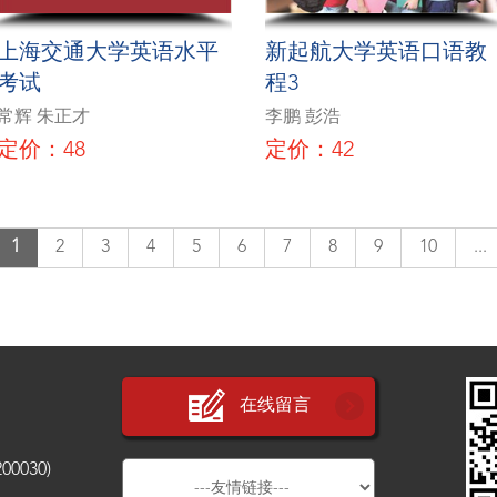
上海交通大学英语水平
新起航大学英语口语教
考试
程3
常辉 朱正才
李鹏 彭浩
定价：48
定价：42
1
2
3
4
5
6
7
8
9
10
...
在线留言
030)