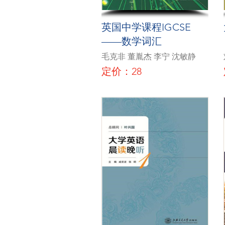
英国中学课程IGCSE
——数学词汇
毛克非 董胤杰 李宁 沈敏静
定价：28