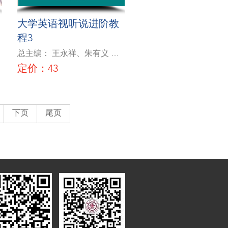
大学英语视听说进阶教
程3
总主编： 王永祥、朱有义 分
册主编：韩静、殷铭
定价：43
下页
尾页