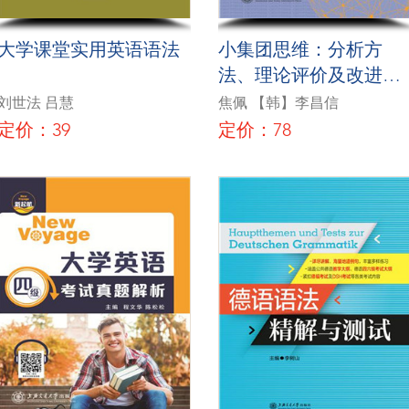
大学课堂实用英语语法
小集团思维：分析方
法、理论评价及改进模
型（韩文版）
刘世法 吕慧
焦佩 【韩】李昌信
定价：39
定价：78