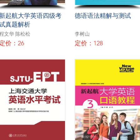
新起航大学英语四级考
德语语法精解与测试
试真题解析
程文华 陈松松
李树山
定价：26
定价：128