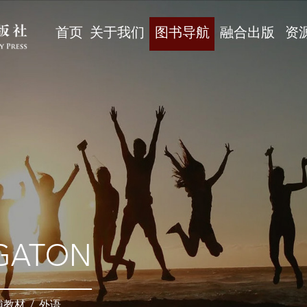
首页
关于我们
图书导航
融合出版
资
GATON
辅教材
/
外语