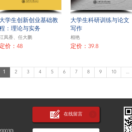
大学生创新创业基础教
大学生科研训练与论文
程：理论与实务
写作
江凤香、任大鹏
相艳
定价：48
定价：39.8
1
2
3
4
5
6
7
8
9
10
...
在线留言
030)