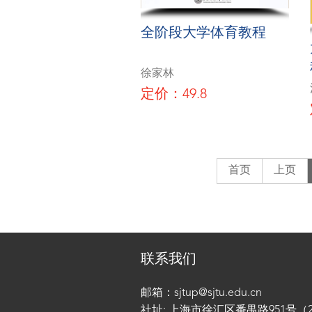
全阶段大学体育教程
徐家林
定价：49.8
首页
上页
联系我们
邮箱：sjtup@sjtu.edu.cn
社址: 上海市徐汇区番禺路951号（200