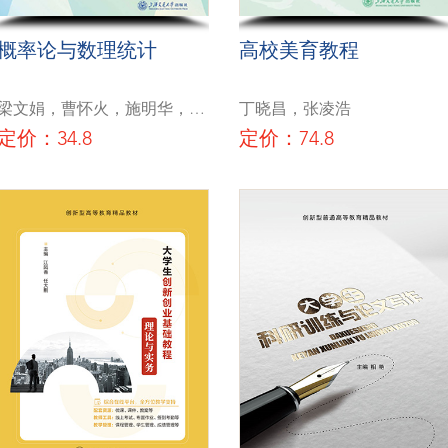
概率论与数理统计
高校美育教程
梁文娟，曹怀火，施明华，余
丁晓昌，张凌浩
新宏
定价：34.8
定价：74.8