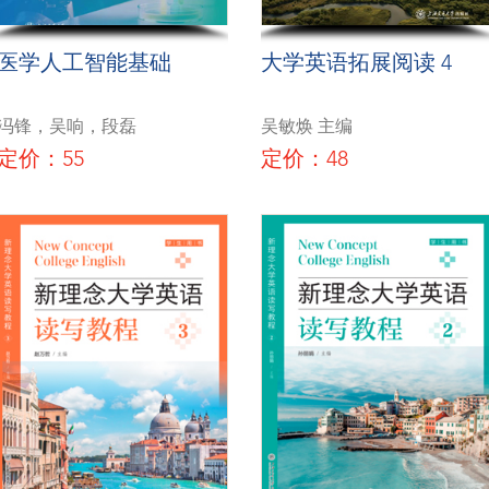
医学人工智能基础
大学英语拓展阅读 4
冯锋，吴响，段磊
吴敏焕 主编
定价：55
定价：48