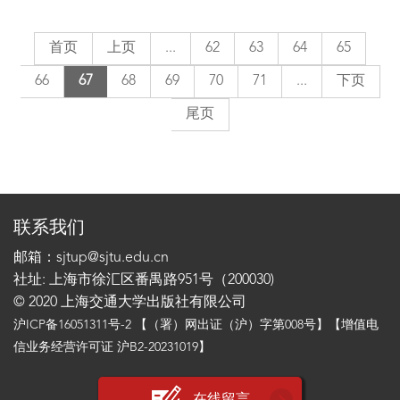
首页
上页
...
62
63
64
65
66
67
68
69
70
71
...
下页
尾页
联系我们
邮箱：sjtup@sjtu.edu.cn
社址: 上海市徐汇区番禺路951号（200030)
© 2020 上海交通大学出版社有限公司
沪ICP备16051311号-2
【（署）网出证（沪）字第008号】【增值电
信业务经营许可证 沪B2-20231019】
在线留言