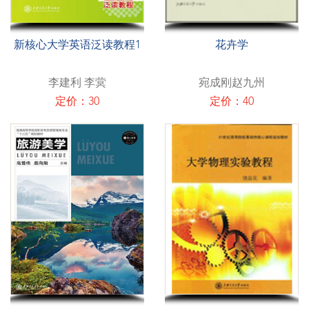
新核心大学英语泛读教程1
花卉学
李建利 李蓂
宛成刚赵九州
定价：30
定价：40