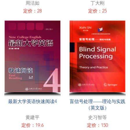
周洁如
丁大刚
定价：28
定价：25
最新大学英语快速阅读4
盲信号处理——理论与实践
（英文版）
黄建平
史习智等
定价：19.6
定价：150