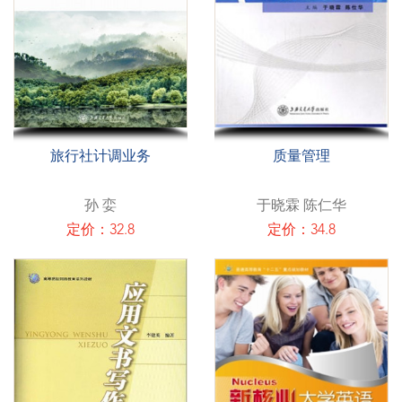
旅行社计调业务
质量管理
孙 娈
于晓霖 陈仁华
定价：32.8
定价：34.8